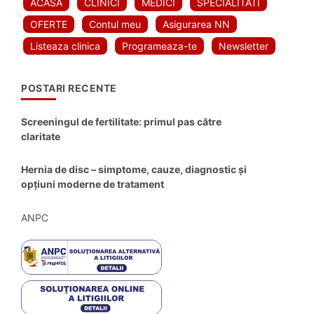
ACASA
CLINICI
MEDICI
SPECIALITATI
OFERTE
Contul meu
Asigurarea NN
Listeaza clinica
Programeaza-te
Newsletter
POSTARI RECENTE
Screeningul de fertilitate: primul pas către
claritate
Hernia de disc – simptome, cauze, diagnostic și
opțiuni moderne de tratament
ANPC