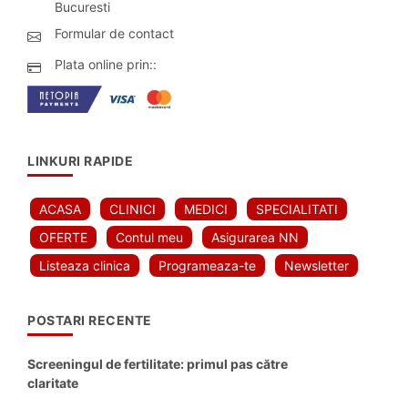
Bucuresti
Formular de contact
Plata online prin::
LINKURI RAPIDE
ACASA
CLINICI
MEDICI
SPECIALITATI
OFERTE
Contul meu
Asigurarea NN
Listeaza clinica
Programeaza-te
Newsletter
POSTARI RECENTE
Screeningul de fertilitate: primul pas către
claritate