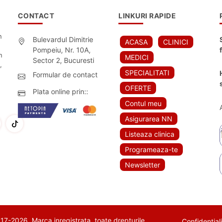
CONTACT
LINKURI RAPIDE
n
Bulevardul Dimitrie
ACASA
CLINICI
Pompeiu, Nr. 10A,
n
MEDICI
Sector 2, Bucuresti
,
SPECIALITATI
Formular de contact
OFERTE
Plata online prin::
Contul meu
Asigurarea NN
Listeaza clinica
Programeaza-te
Newsletter
7-2026. Marca inregistrata, toate drepturile
Confidential