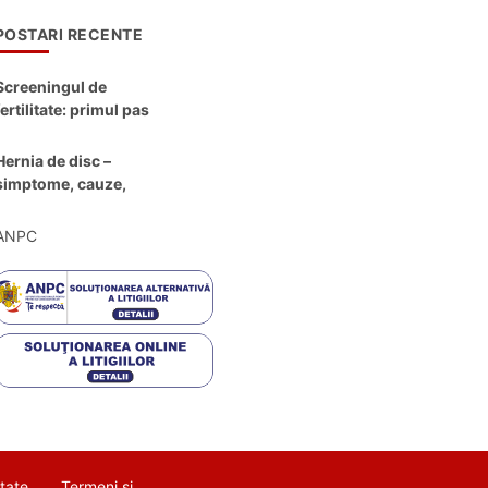
POSTARI RECENTE
Screeningul de
fertilitate: primul pas
către claritate
Hernia de disc –
simptome, cauze,
diagnostic și opțiuni
moderne de
ANPC
tratament
itate
Termeni si