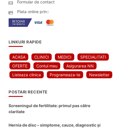
Formular de contact
Plata online prin::
LINKURI RAPIDE
ACASA
CLINICI
MEDICI
SPECIALITATI
OFERTE
Contul meu
Asigurarea NN
Listeaza clinica
Programeaza-te
Newsletter
POSTARI RECENTE
Screeningul de fertilitate: primul pas către
claritate
Hernia de disc – simptome, cauze, diagnostic și