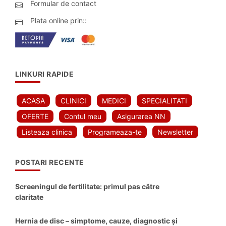
Formular de contact
Plata online prin::
LINKURI RAPIDE
ACASA
CLINICI
MEDICI
SPECIALITATI
OFERTE
Contul meu
Asigurarea NN
Listeaza clinica
Programeaza-te
Newsletter
POSTARI RECENTE
Screeningul de fertilitate: primul pas către
claritate
Hernia de disc – simptome, cauze, diagnostic și