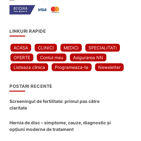
LINKURI RAPIDE
ACASA
CLINICI
MEDICI
SPECIALITATI
OFERTE
Contul meu
Asigurarea NN
Listeaza clinica
Programeaza-te
Newsletter
POSTARI RECENTE
Screeningul de fertilitate: primul pas către
claritate
Hernia de disc – simptome, cauze, diagnostic și
opțiuni moderne de tratament