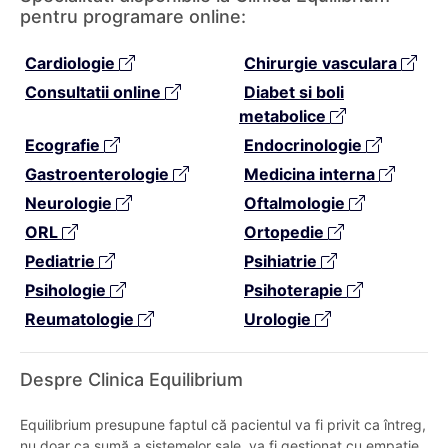
pentru programare online:
Cardiologie
Chirurgie vasculara
Consultatii online
Diabet si boli
metabolice
Ecografie
Endocrinologie
Gastroenterologie
Medicina interna
Neurologie
Oftalmologie
ORL
Ortopedie
Pediatrie
Psihiatrie
Psihologie
Psihoterapie
Reumatologie
Urologie
Despre Clinica Equilibrium
Equilibrium presupune faptul că pacientul va fi privit ca întreg,
nu doar ca sumă a sistemelor sale, va fi gestionat cu empatie