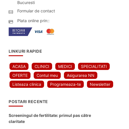
Bucuresti
Formular de contact
Plata online prin::
LINKURI RAPIDE
ACASA
CLINICI
MEDICI
SPECIALITATI
OFERTE
Contul meu
Asigurarea NN
Listeaza clinica
Programeaza-te
Newsletter
POSTARI RECENTE
Screeningul de fertilitate: primul pas către
claritate