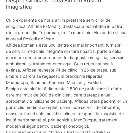
Despre Clinica Affidea Exmed Rosiori
Imagistica
Cu o experiență de nouă ani în prestarea serviciilor de
imagistică, Affidea ExMed își desfăsoară activitatea în patru
clinici proprii din Teleorman, trei în municipiul Alexandria și una
în orașul Roșiorii de Vede.
Affidea România este unul dintre cei mai importanți furnizori
de servicii medicale integrate din țara noastră, parte a celui
mai mare operator european de diagnostic imagistic, servicii
ambulatorii și tratament oncologic. Cu o rețea națională
extinsă, Affidea reunește 74 de clinici în 26 de orașe, sub
umbrela cărora se regăsesc și brandurile Hiperdia,
Medeuropa, Sanmed, Phoenix, Medsan și ExMed.
Echipa este alcătuită din peste 1.500 de profesioniști, dintre
care mai mult de 900 de clinicieni, care tratează anual
aproximativ 2 milioane de pacienți. Affidea oferă pacienților un
portofoliu medical complet, ce include servicii de laborator,
consultații medicale multidisciplinare, diagnostic imagistic de
înaltă performanță și, prin achiziția MedEuropa, tratament
modern și sigur pentru pacienții oncologici.
La nivel internațional, Affidea a fost fondată în 1991 și