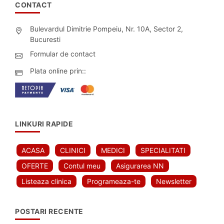
CONTACT
Bulevardul Dimitrie Pompeiu, Nr. 10A, Sector 2,
Bucuresti
Formular de contact
Plata online prin::
LINKURI RAPIDE
ACASA
CLINICI
MEDICI
SPECIALITATI
OFERTE
Contul meu
Asigurarea NN
Listeaza clinica
Programeaza-te
Newsletter
POSTARI RECENTE