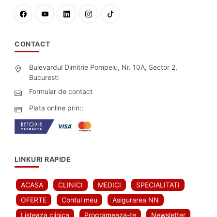
CONTACT
Bulevardul Dimitrie Pompeiu, Nr. 10A, Sector 2,
Bucuresti
Formular de contact
Plata online prin::
LINKURI RAPIDE
ACASA
CLINICI
MEDICI
SPECIALITATI
OFERTE
Contul meu
Asigurarea NN
Listeaza clinica
Programeaza-te
Newsletter