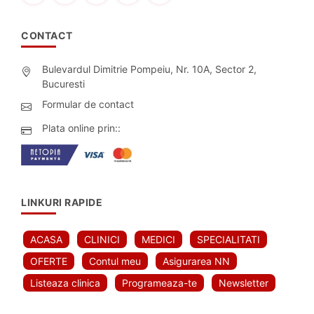
CONTACT
Bulevardul Dimitrie Pompeiu, Nr. 10A, Sector 2,
Bucuresti
Formular de contact
Plata online prin::
LINKURI RAPIDE
ACASA
CLINICI
MEDICI
SPECIALITATI
OFERTE
Contul meu
Asigurarea NN
Listeaza clinica
Programeaza-te
Newsletter