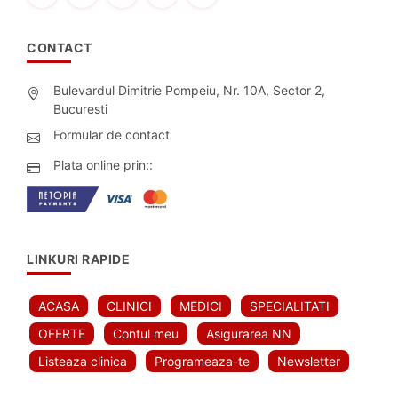
CONTACT
Bulevardul Dimitrie Pompeiu, Nr. 10A, Sector 2,
Bucuresti
Formular de contact
Plata online prin::
LINKURI RAPIDE
ACASA
CLINICI
MEDICI
SPECIALITATI
OFERTE
Contul meu
Asigurarea NN
Listeaza clinica
Programeaza-te
Newsletter