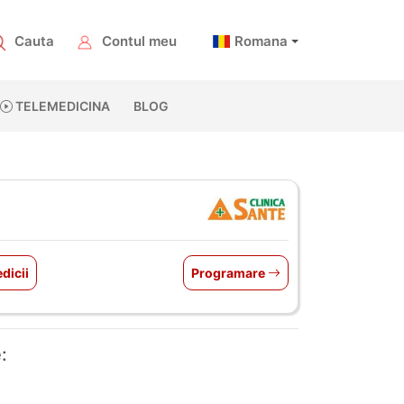
Cauta
Contul meu
Romana
TELEMEDICINA
BLOG
dicii
Programare
: