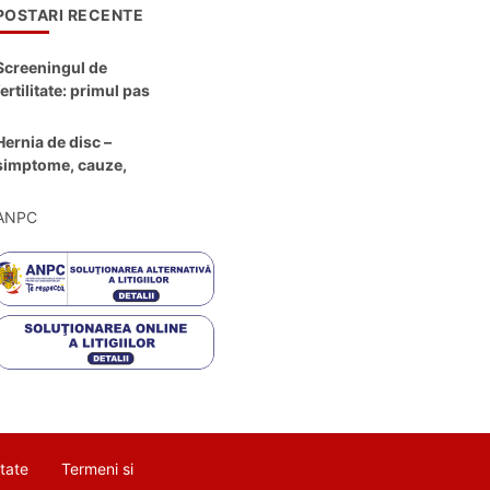
POSTARI RECENTE
Screeningul de
fertilitate: primul pas
către claritate
Hernia de disc –
simptome, cauze,
diagnostic și opțiuni
moderne de
ANPC
tratament
itate
Termeni si