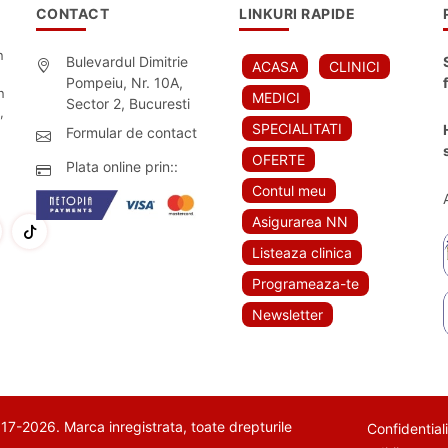
CONTACT
LINKURI RAPIDE
n
Bulevardul Dimitrie
ACASA
CLINICI
Pompeiu, Nr. 10A,
n
MEDICI
Sector 2, Bucuresti
,
SPECIALITATI
Formular de contact
OFERTE
Plata online prin::
Contul meu
Asigurarea NN
Listeaza clinica
Programeaza-te
Newsletter
7-2026. Marca inregistrata, toate drepturile
Confidential