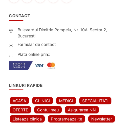
CONTACT
Bulevardul Dimitrie Pompeiu, Nr. 10A, Sector 2,
Bucuresti
Formular de contact
Plata online prin::
LINKURI RAPIDE
ACASA
CLINICI
MEDICI
SPECIALITATI
OFERTE
Contul meu
Asigurarea NN
Listeaza clinica
Programeaza-te
Newsletter