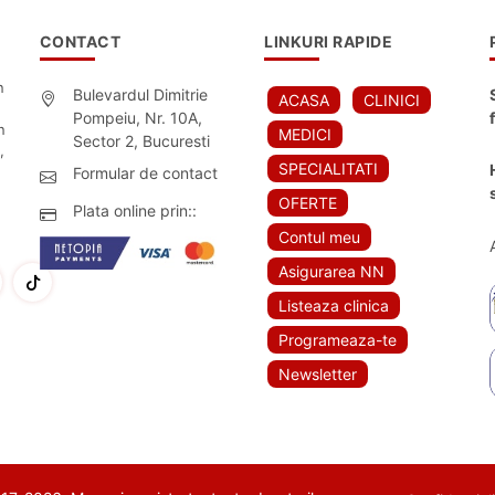
CONTACT
LINKURI RAPIDE
n
Bulevardul Dimitrie
ACASA
CLINICI
Pompeiu, Nr. 10A,
n
MEDICI
Sector 2, Bucuresti
,
SPECIALITATI
Formular de contact
OFERTE
Plata online prin::
Contul meu
Asigurarea NN
Listeaza clinica
Programeaza-te
Newsletter