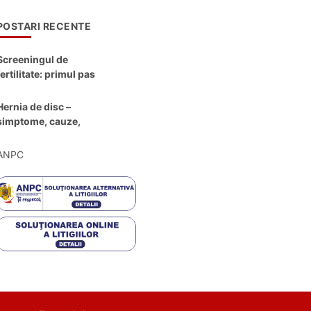
POSTARI RECENTE
Screeningul de
fertilitate: primul pas
către claritate
Hernia de disc –
simptome, cauze,
diagnostic și opțiuni
moderne de
ANPC
tratament