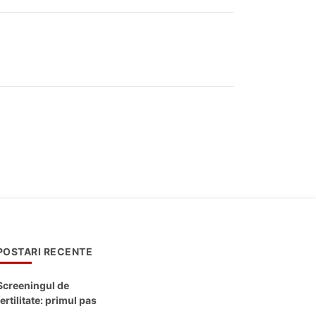
POSTARI RECENTE
Screeningul de
fertilitate: primul pas
către claritate