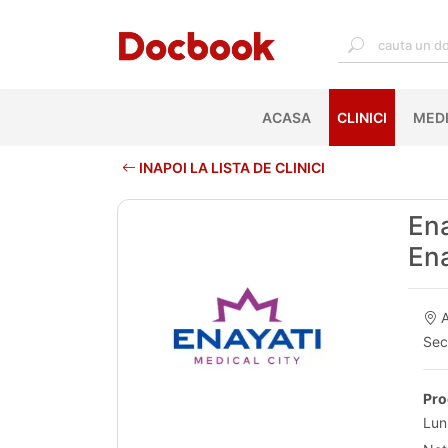
ACASA
(CURRENT)
CLINICI
MEDI
INAPOI LA LISTA DE CLINICI
Ena
Ena
A
Sec
Pro
Luni