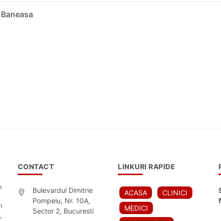
a Baneasa
CONTACT
LINKURI RAPIDE
n
Bulevardul Dimitrie
ACASA
CLINICI
Pompeiu, Nr. 10A,
n
MEDICI
Sector 2, Bucuresti
,