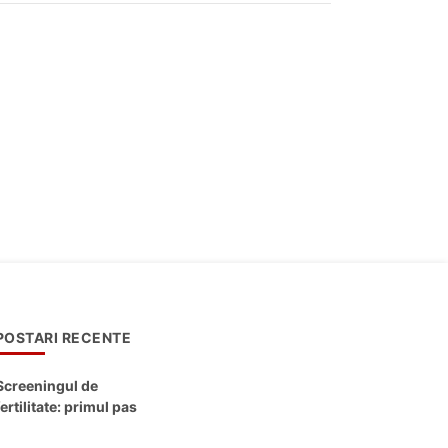
POSTARI RECENTE
Screeningul de
fertilitate: primul pas
către claritate