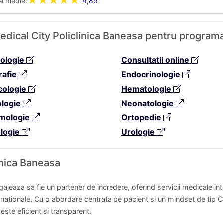
★★★★★
a medie:
4,89
 Medical City Policlinica Baneasa pentru program
iologie
Consultatii online
rafie
Endocrinologie
cologie
Hematologie
ologie
Neonatologie
lmologie
Ortopedie
ologie
Urologie
inica Baneasa
gajeaza sa fie un partener de incredere, oferind servicii medicale in
nationale. Cu o abordare centrata pe pacient si un mindset de tip C
este eficient si transparent.