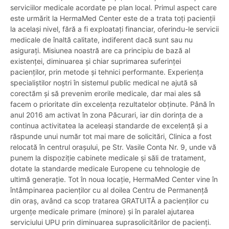
serviciilor medicale acordate pe plan local. Primul aspect care
este urmărit la HermaMed Center este de a trata toți pacienții
la același nivel, fără a fi exploatați financiar, oferindu-le servicii
medicale de înaltă calitate, indiferent dacă sunt sau nu
asigurați. Misiunea noastră are ca principiu de bază al
existenței, diminuarea și chiar suprimarea suferinței
pacienților, prin metode și tehnici performante. Experiența
specialiștilor noștri în sistemul public medical ne ajută să
corectăm și să prevenim erorile medicale, dar mai ales să
facem o prioritate din excelența rezultatelor obținute. Până în
anul 2016 am activat în zona Păcurari, iar din dorința de a
continua activitatea la aceleași standarde de excelență și a
răspunde unui număr tot mai mare de solicitări, Clinica a fost
relocată în centrul orașului, pe Str. Vasile Conta Nr. 9, unde vă
punem la dispoziție cabinete medicale și săli de tratament,
dotate la standarde medicale Europene cu tehnologie de
ultimă generație. Tot în noua locație, HermaMed Center vine în
întâmpinarea pacienților cu al doilea Centru de Permanență
din oraș, având ca scop tratarea GRATUITĂ a pacienților cu
urgențe medicale primare (minore) și în paralel ajutarea
serviciului UPU prin diminuarea suprasolicitărilor de pacienți.