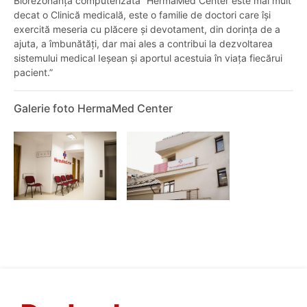
Biorezonanță computerizată “HermaMed Center este mai mult
decat o Clinică medicală, este o familie de doctori care își
exercită meseria cu plăcere și devotament, din dorința de a
ajuta, a îmbunătăți, dar mai ales a contribui la dezvoltarea
sistemului medical Ieșean și aportul acestuia în viața fiecărui
pacient.”
Galerie foto HermaMed Center