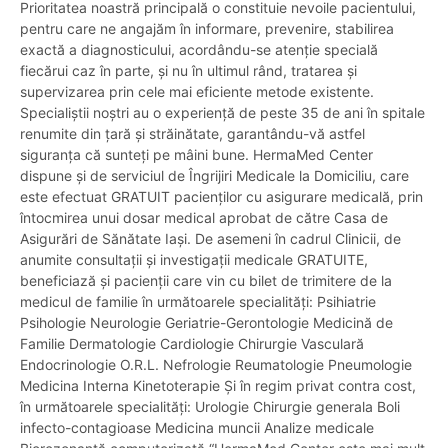
Prioritatea noastră principală o constituie nevoile pacientului,
pentru care ne angajăm în informare, prevenire, stabilirea
exactă a diagnosticului, acordându-se atenție specială
fiecărui caz în parte, și nu în ultimul rând, tratarea și
supervizarea prin cele mai eficiente metode existente.
Specialiștii noștri au o experiență de peste 35 de ani în spitale
renumite din țară și străinătate, garantându-vă astfel
siguranța că sunteți pe mâini bune. HermaMed Center
dispune și de serviciul de Îngrijiri Medicale la Domiciliu, care
este efectuat GRATUIT pacienților cu asigurare medicală, prin
întocmirea unui dosar medical aprobat de către Casa de
Asigurări de Sănătate Iași. De asemeni în cadrul Clinicii, de
anumite consultații și investigații medicale GRATUITE,
beneficiază și pacienții care vin cu bilet de trimitere de la
medicul de familie în următoarele specialități: Psihiatrie
Psihologie Neurologie Geriatrie-Gerontologie Medicină de
Familie Dermatologie Cardiologie Chirurgie Vasculară
Endocrinologie O.R.L. Nefrologie Reumatologie Pneumologie
Medicina Interna Kinetoterapie Și în regim privat contra cost,
în următoarele specialități: Urologie Chirurgie generala Boli
infecto-contagioase Medicina muncii Analize medicale