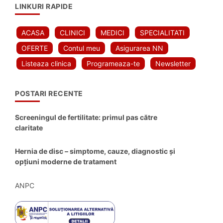
LINKURI RAPIDE
ACASA
CLINICI
MEDICI
SPECIALITATI
OFERTE
Contul meu
Asigurarea NN
Listeaza clinica
Programeaza-te
Newsletter
POSTARI RECENTE
Screeningul de fertilitate: primul pas către
claritate
Hernia de disc – simptome, cauze, diagnostic și
opțiuni moderne de tratament
ANPC