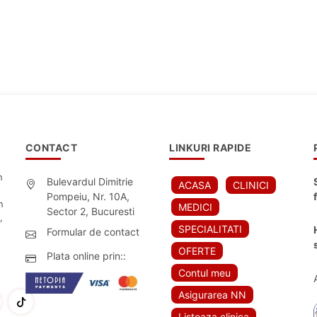
CONTACT
LINKURI RAPIDE
n
Bulevardul Dimitrie
ACASA
CLINICI
Pompeiu, Nr. 10A,
n
MEDICI
Sector 2, Bucuresti
,
SPECIALITATI
Formular de contact
OFERTE
Plata online prin::
Contul meu
Asigurarea NN
Listeaza clinica