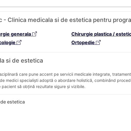
ic - Clinica medicala si de estetica pentru progr
urgie generala
Chirurgie plastica / esteti
cologie
Ortopedie
a si de estetica
sciplinară care pune accent pe servicii medicale integrate, tratament
tră de medici specialiști adoptă o abordare holistică, combinând proc
 pacient să obțină rezultate sigure și vizibile.
 de estetica