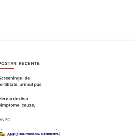
POSTARI RECENTE
Screeningul de
fertilitate: primul pas
către claritate
Hernia de disc –
simptome, cauze,
diagnostic și opțiuni
moderne de
ANPC
tratament