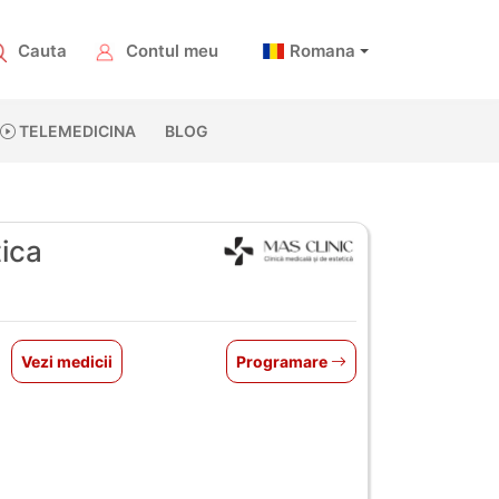
Cauta
Contul meu
Romana
TELEMEDICINA
BLOG
tica
Vezi medicii
Programare