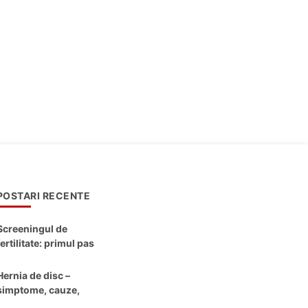
POSTARI RECENTE
Screeningul de
fertilitate: primul pas
către claritate
Hernia de disc –
simptome, cauze,
diagnostic și opțiuni