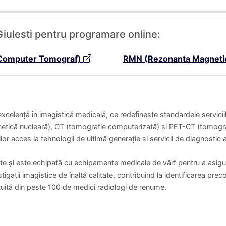
Giulesti pentru programare online:
Computer Tomograf)
RMN (Rezonanta Magneti
xcelență în imagistică medicală, ce redefinește standardele serviciil
etică nucleară), CT (tomografie computerizată) și PET-CT (tomogra
lor acces la tehnologii de ultimă generație și servicii de diagnostic
te și este echipată cu echipamente medicale de vârf pentru a asigur
tigații imagistice de înaltă calitate, contribuind la identificarea prec
uită din peste 100 de medici radiologi de renume.