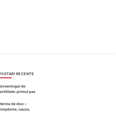
POSTARI RECENTE
Screeningul de
fertilitate: primul pas
către claritate
Hernia de disc –
simptome, cauze,
diagnostic și opțiuni