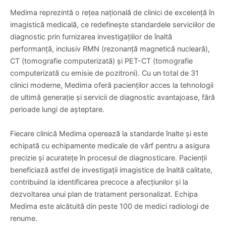
Medima reprezintă o rețea națională de clinici de excelență în
imagistică medicală, ce redefinește standardele serviciilor de
diagnostic prin furnizarea investigațiilor de înaltă
performanță, inclusiv RMN (rezonanță magnetică nucleară),
CT (tomografie computerizată) și PET-CT (tomografie
computerizată cu emisie de pozitroni). Cu un total de 31
clinici moderne, Medima oferă pacienților acces la tehnologii
de ultimă generație și servicii de diagnostic avantajoase, fără
perioade lungi de așteptare.
Fiecare clinică Medima operează la standarde înalte și este
echipată cu echipamente medicale de vârf pentru a asigura
precizie și acuratețe în procesul de diagnosticare. Pacienții
beneficiază astfel de investigații imagistice de înaltă calitate,
contribuind la identificarea precoce a afecțiunilor și la
dezvoltarea unui plan de tratament personalizat. Echipa
Medima este alcătuită din peste 100 de medici radiologi de
renume.