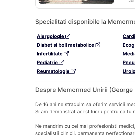
Not
Specialitati disponibile la Memor
Alergologie
Card
Diabet si boli metabolice
Ecog
Infertilitate
Medi
Pediatrie
Pneu
Reumatologie
Urol
Despre Memormed Unirii (George
De 16 ani ne straduim sa oferim servicii medi
Si am demonstrat acest lucru pentru ca tu ne
Ne mandrim cu cei mai profesionisti medici, d
specialistii clinicii, permanenta perfecti