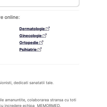
e online:
Dermatologie
Ginecologie
Ortopedie
Psihiatrie
nisti, dedicati sanatatii tale.
iile amanuntite, colaborarea stransa cu toti
egi cu incredere echipa MEMORMED.