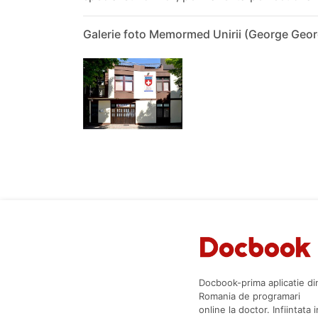
Galerie foto Memormed Unirii (George Geo
Docbook-prima aplicatie di
Romania de programari
online la doctor. Infiintata i