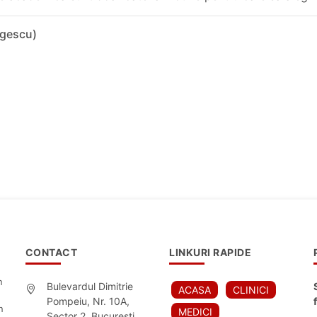
rgescu)
CONTACT
LINKURI RAPIDE
n
Bulevardul Dimitrie
ACASA
CLINICI
Pompeiu, Nr. 10A,
n
MEDICI
Sector 2, Bucuresti