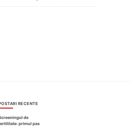
POSTARI RECENTE
Screeningul de
fertilitate: primul pas
către claritate