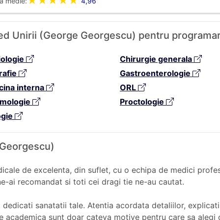
★★★★★
a medie:
4,96
med Unirii (George Georgescu) pentru programar
iologie
Chirurgie generala
rafie
Gastroenterologie
cina interna
ORL
mologie
Proctologie
ogie
 Georgescu)
cale de excelenta, din suflet, cu o echipa de medici profesio
-ai recomandat si toti cei dragi tie ne-au cautat.
edicati sanatatii tale. Atentia acordata detaliilor, explicat
onare academica sunt doar cateva motive pentru care sa al