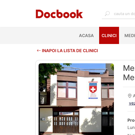
ACASA
(CURRENT)
CLINICI
MEDI
INAPOI LA LISTA DE CLINICI
Mem
Me
A
vez
Pro
Lun