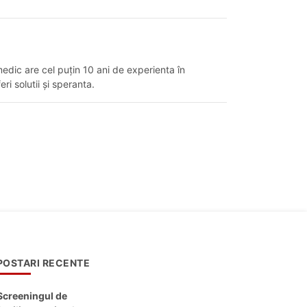
edic are cel puțin 10 ani de experienta în
ri solutii și speranta.
POSTARI RECENTE
Screeningul de