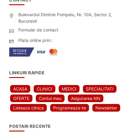
Bulevardul Dimitrie Pompeiu, Nr. 10A, Sector 2,
Bucuresti
Formular de contact
Plata online prin::
LINKURI RAPIDE
ACASA
CLINICI
MEDICI
SPECIALITATI
OFERTE
Contul meu
Asigurarea NN
Listeaza clinica
Programeaza-te
Newsletter
POSTARI RECENTE