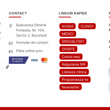
CONTACT
LINKURI RAPIDE
n
Bulevardul Dimitrie
ACASA
CLINICI
Pompeiu, Nr. 10A,
n
MEDICI
Sector 2, Bucuresti
,
SPECIALITATI
Formular de contact
OFERTE
Plata online prin::
Contul meu
Asigurarea NN
Listeaza clinica
Programeaza-te
Newsletter