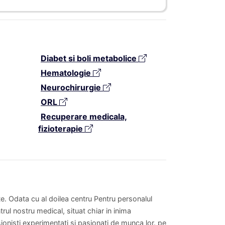
Diabet si boli metabolice
Hematologie
Neurochirurgie
ORL
Recuperare medicala,
fizioterapie
ate. Odata cu al doilea centru Pentru personalul
rul nostru medical, situat chiar in inima
ionisti experimentati si pasionati de munca lor. pe