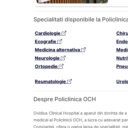
Specialitati disponibile la Policli
Cardiologie
Chir
Ecografie
Endo
Medicina alternativa
Medi
Neurologie
Nutri
Ortopedie
Pneu
Reumatologie
Urol
Despre Policlinica OCH
Ovidius Clinical Hospital a aparut din dorinta de a
medical al Policlinicii OCH, a lucra cu adevarat pe
Constantei, ofera o gama larga de specialitati, me