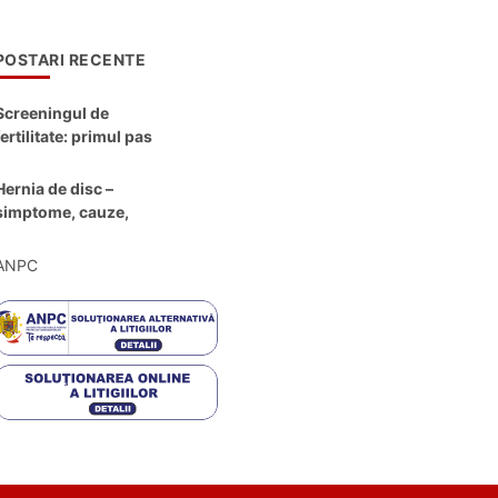
POSTARI RECENTE
Screeningul de
fertilitate: primul pas
către claritate
Hernia de disc –
simptome, cauze,
diagnostic și opțiuni
moderne de
ANPC
tratament