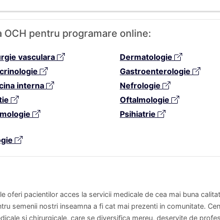
nica OCH pentru programare online:
urgie vasculara
Dermatologie
crinologie
Gastroenterologie
cina interna
Nefrologie
tie
Oftalmologie
mologie
Psihiatrie
ogie
 le oferi pacientilor acces la servicii medicale de cea mai buna calit
ntru semenii nostri inseamna a fi cat mai prezenti in comunitate. Cent
dicale si chirurgicale, care se diversifica mereu, deservite de profes