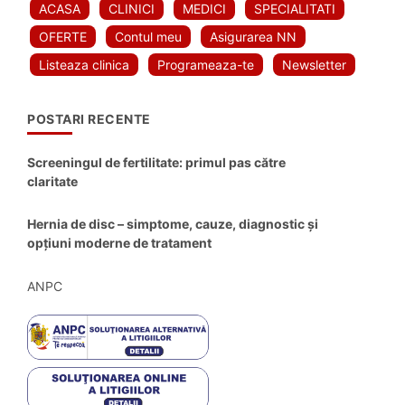
ACASA
CLINICI
MEDICI
SPECIALITATI
OFERTE
Contul meu
Asigurarea NN
Listeaza clinica
Programeaza-te
Newsletter
POSTARI RECENTE
Screeningul de fertilitate: primul pas către
claritate
Hernia de disc – simptome, cauze, diagnostic și
opțiuni moderne de tratament
ANPC