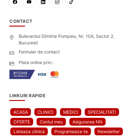
CONTACT
Bulevardul Dimitrie Pompeiu, Nr. 10A, Sector 2,
Bucuresti
Formular de contact
Plata online prin::
LINKURI RAPIDE
ACASA
CLINICI
MEDICI
SPECIALITATI
OFERTE
Contul meu
Asigurarea NN
Listeaza clinica
Programeaza-te
Newsletter