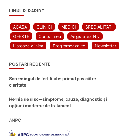
LINKURI RAPIDE
ACASA
CLINICI
MEDICI
SPECIALITATI
OFERTE
Contul meu
Asigurarea NN
Listeaza clinica
Programeaza-te
Newsletter
POSTARI RECENTE
Screeningul de fertilitate: primul pas către
claritate
Hernia de disc – simptome, cauze, diagnostic și
opțiuni moderne de tratament
ANPC