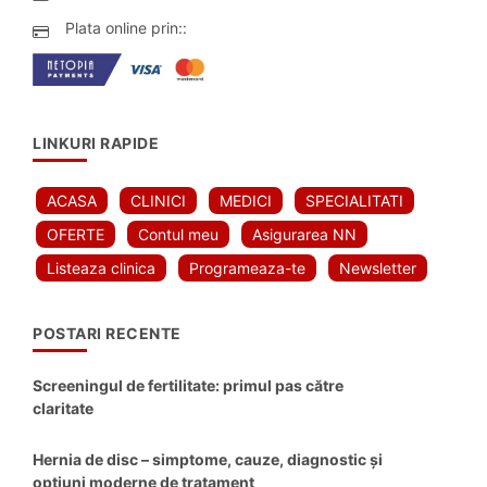
Plata online prin::
LINKURI RAPIDE
ACASA
CLINICI
MEDICI
SPECIALITATI
OFERTE
Contul meu
Asigurarea NN
Listeaza clinica
Programeaza-te
Newsletter
POSTARI RECENTE
Screeningul de fertilitate: primul pas către
claritate
Hernia de disc – simptome, cauze, diagnostic și
opțiuni moderne de tratament