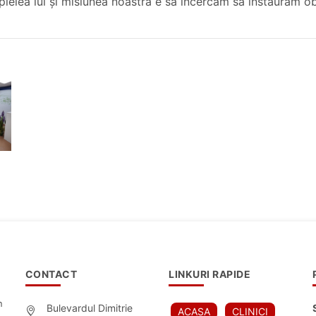
ielea lui și misiunea noastră e să încercăm să instaurăm ob
CONTACT
LINKURI RAPIDE
n
Bulevardul Dimitrie
ACASA
CLINICI