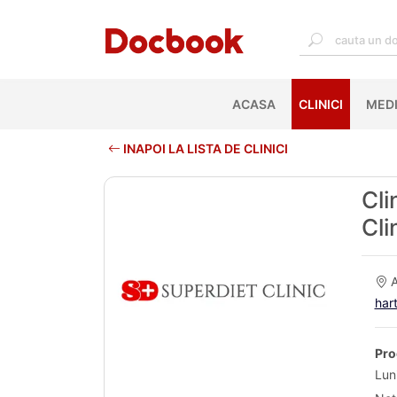
ACASA
(CURRENT)
CLINICI
MEDI
INAPOI LA LISTA DE CLINICI
Cli
Cli
A
har
Pro
Luni