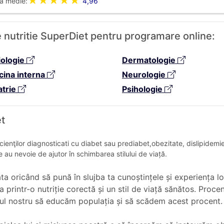
★★★★★
a medie:
4,96
de nutritie SuperDiet pentru programare online:
iologie
Dermatologie
cina interna
Neurologie
atrie
Psihologie
et
ienţilor diagnosticati cu diabet sau prediabet,obezitate, dislipidemie
e au nevoie de ajutor în schimbarea stilului de viață.
a oricând să pună în slujba ta cunoștințele și experiența lor
tea printr-o nutriție corectă și un stil de viață sănătos. Pro
ptul nostru să educăm populația și să scădem acest procent