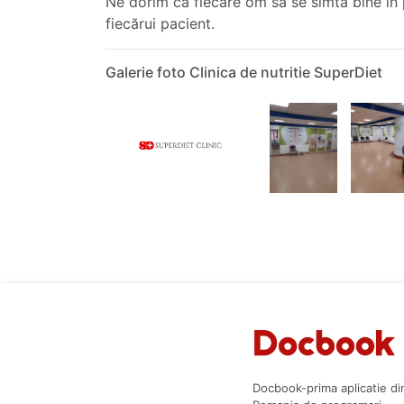
Ne dorim ca fiecare om să se simtă bine în p
fiecărui pacient.
Galerie foto Clinica de nutritie SuperDiet
Docbook-prima aplicatie di