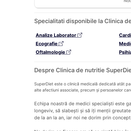
Not
Specialitati disponibile la Clinica 
Analize Laborator
Card
Ecografie
Medi
Oftalmologie
Psihi
Despre Clinica de nutritie SuperDi
SuperDiet este o clinică medicală dedicată atât pac
alte afectiuni associate, precum și persoanelor car
Echipa noastră de medici specialiști este gat
longeviv, să slabești și să iți menții greuta
de la an la an, iar noi ne dorim prin conce