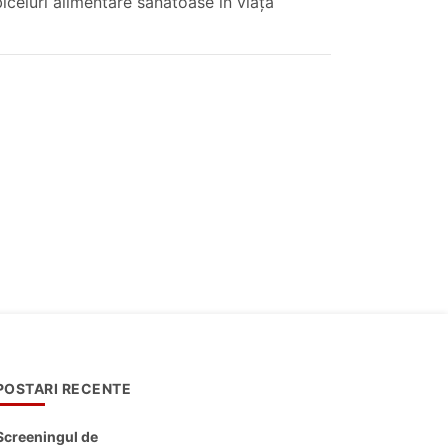
iceiuri alimentare sănătoase în viața
POSTARI RECENTE
Screeningul de