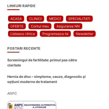
LINKURI RAPIDE
ACASA
CLINICI
MEDICI
SPECIALITATI
OFERTE
Contul meu
Asigurarea NN
Listeaza clinica
Programeaza-te
Newsletter
POSTARI RECENTE
Screeningul de fertilitate: primul pas către
claritate
Hernia de disc – simptome, cauze, diagnostic și
opțiuni moderne de tratament
ANPC