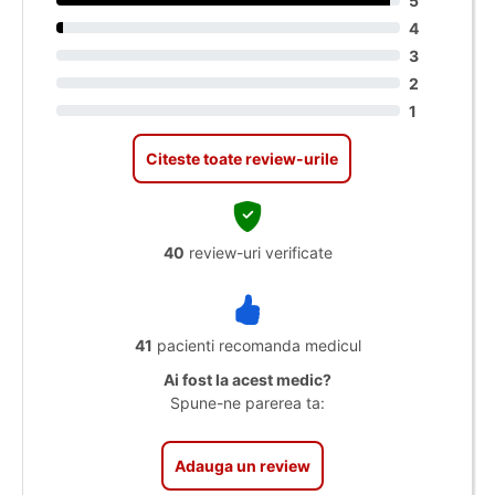
5
4
3
2
1
Citeste toate review-urile
40
review-uri verificate
41
pacienti recomanda medicul
Ai fost la acest medic?
Spune-ne parerea ta:
Adauga un review