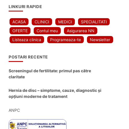
LINKURI RAPIDE
ACASA
CLINICI
MEDICI
SPECIALITATI
OFERTE
Contul meu
Asigurarea NN
Listeaza clinica
Programeaza-te
Newsletter
POSTARI RECENTE
Screeningul de fertilitate: primul pas către
claritate
Hernia de disc – simptome, cauze, diagnostic și
opțiuni moderne de tratament
ANPC