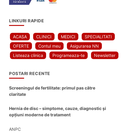
LINKURI RAPIDE
ACASA
CLINICI
MEDICI
SPECIALITATI
OFERTE
Contul meu
Asigurarea NN
Listeaza clinica
Programeaza-te
Newsletter
POSTARI RECENTE
Screeningul de fertilitate: primul pas către
claritate
Hernia de disc – simptome, cauze, diagnostic și
opțiuni moderne de tratament
ANPC