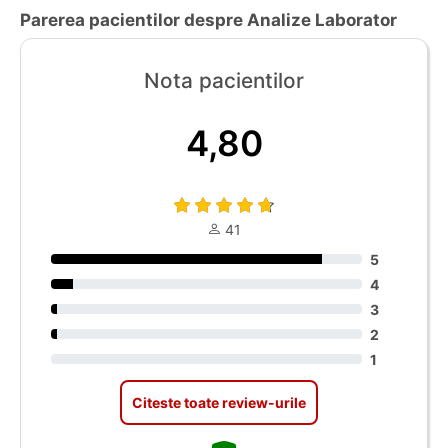
Parerea pacientilor despre Analize Laborator
Nota pacientilor
4,80
41
5
4
3
2
1
Citeste toate review-urile