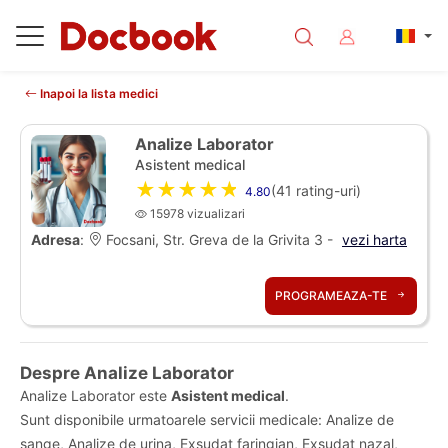
Inapoi la lista medici
Analize Laborator
Asistent medical
★★★★★
(
41
rating-uri)
4.80
15978 vizualizari
Adresa
:
Focsani, Str. Greva de la Grivita 3 -
vezi harta
PROGRAMEAZA-TE
Despre Analize Laborator
Analize Laborator este
Asistent medical
.
Sunt disponibile urmatoarele servicii medicale: Analize de
sange, Analize de urina, Exsudat faringian, Exsudat nazal,