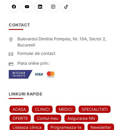
CONTACT
Bulevardul Dimitrie Pompeiu, Nr. 10A, Sector 2,
Bucuresti
Formular de contact
Plata online prin::
LINKURI RAPIDE
ACASA
CLINICI
MEDICI
SPECIALITATI
OFERTE
Contul meu
Asigurarea NN
Listeaza clinica
Programeaza-te
Newsletter