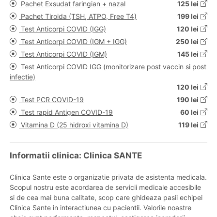
Pachet Exsudat faringian + nazal
125 lei
Pachet Tiroida (TSH, ATPO, Free T4)
199 lei
Test Anticorpi COVID (IGG)
120 lei
Test Anticorpi COVID (IGM + IGG)
250 lei
Test Anticorpi COVID (IGM)
145 lei
Test Anticorpi COVID IGG (monitorizare post vaccin si post
infectie)
120 lei
Test PCR COVID-19
190 lei
Test rapid Antigen COVID-19
60 lei
Vitamina D (25 hidroxi vitamina D)
119 lei
Informatii clinica: Clinica SANTE
Clinica Sante este o organizatie privata de asistenta medicala.
Scopul nostru este acordarea de servicii medicale accesibile
si de cea mai buna calitate, scop care ghideaza pasii echipei
Clinica Sante in interactiunea cu pacientii. Valorile noastre