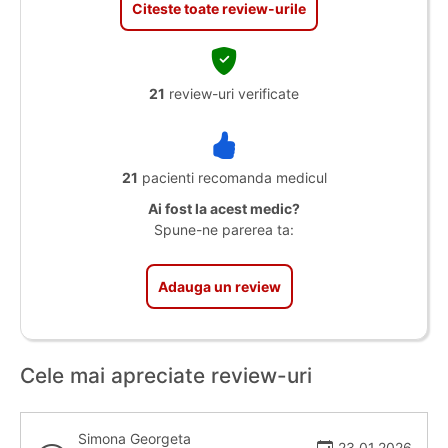
Citeste toate review-urile
21
review-uri verificate
21
pacienti recomanda medicul
Ai fost la acest medic?
Spune-ne parerea ta:
Adauga un review
Cele mai apreciate review-uri
Simona Georgeta
23.01.2026