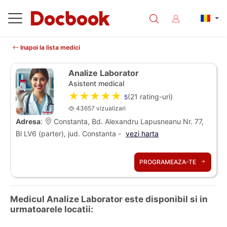
Inapoi la lista medici
Analize Laborator
Asistent medical
★★★★★
(
21
rating-uri)
5
43657 vizualizari
Adresa
:
Constanta, Bd. Alexandru Lapusneanu Nr. 77,
Bl LV6 (parter), jud. Constanta -
vezi harta
PROGRAMEAZA-TE
Medicul Analize Laborator este disponibil si in
urmatoarele locatii: