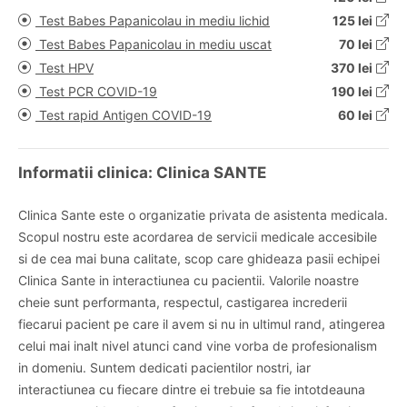
Test Babes Papanicolau in mediu lichid
125 lei
Test Babes Papanicolau in mediu uscat
70 lei
Test HPV
370 lei
Test PCR COVID-19
190 lei
Test rapid Antigen COVID-19
60 lei
Informatii clinica: Clinica SANTE
Clinica Sante este o organizatie privata de asistenta medicala.
Scopul nostru este acordarea de servicii medicale accesibile
si de cea mai buna calitate, scop care ghideaza pasii echipei
Clinica Sante in interactiunea cu pacientii. Valorile noastre
cheie sunt performanta, respectul, castigarea increderii
fiecarui pacient pe care il avem si nu in ultimul rand, atingerea
celui mai inalt nivel atunci cand vine vorba de profesionalism
in domeniu. Suntem dedicati pacientilor nostri, iar
interactiunea cu fiecare dintre ei trebuie sa fie intotdeauna