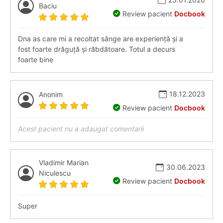
Baciu
Review pacient
Docbook
Dna as care mi a recoltat sânge are experiență și a
fost foarte drăguță și răbdătoare. Totul a decurs
foarte bine
18.12.2023
Anonim
Review pacient
Docbook
Acest pacient nu a adaugat comentarii
Vladimir Marian
30.06.2023
Niculescu
Review pacient
Docbook
Super