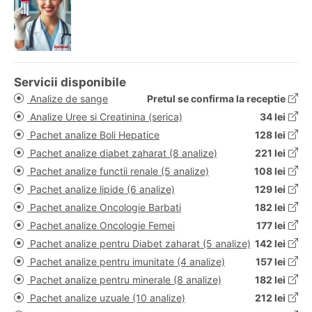
Servicii disponibile
Analize de sange
Pretul se confirma la receptie
Analize Uree si Creatinina (serica)
34 lei
Pachet analize Boli Hepatice
128 lei
Pachet analize diabet zaharat (8 analize)
221 lei
Pachet analize functii renale (5 analize)
108 lei
Pachet analize lipide (6 analize)
129 lei
Pachet analize Oncologie Barbati
182 lei
Pachet analize Oncologie Femei
177 lei
Pachet analize pentru Diabet zaharat (5 analize)
142 lei
Pachet analize pentru imunitate (4 analize)
157 lei
Pachet analize pentru minerale (8 analize)
182 lei
Pachet analize uzuale (10 analize)
212 lei