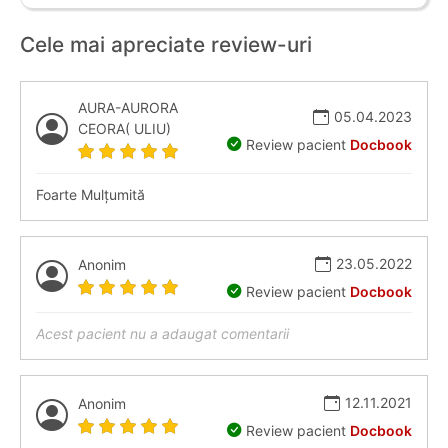
Cele mai apreciate review-uri
AURA-AURORA
05.04.2023
CEORA( ULIU)
Review pacient
Docbook
Foarte Mulțumită
23.05.2022
Anonim
Review pacient
Docbook
Acest pacient nu a adaugat comentarii
12.11.2021
Anonim
Review pacient
Docbook