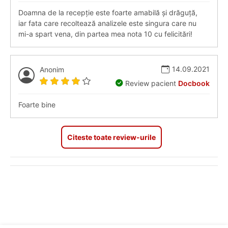
Doamna de la recepție este foarte amabilă și drăguță,
iar fata care recoltează analizele este singura care nu
mi-a spart vena, din partea mea nota 10 cu felicitări!
14.09.2021
Anonim
Review pacient
Docbook
Foarte bine
Citeste toate review-urile