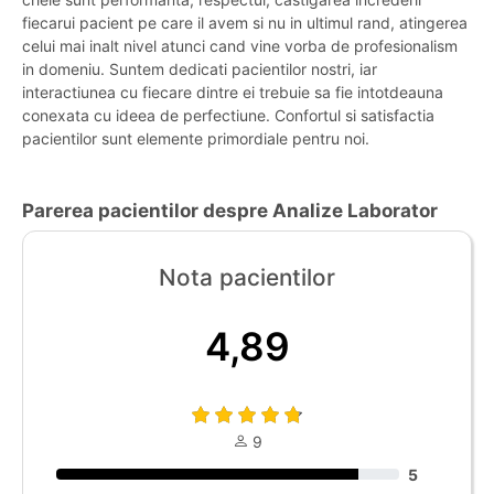
fiecarui pacient pe care il avem si nu in ultimul rand, atingerea
celui mai inalt nivel atunci cand vine vorba de profesionalism
in domeniu. Suntem dedicati pacientilor nostri, iar
interactiunea cu fiecare dintre ei trebuie sa fie intotdeauna
conexata cu ideea de perfectiune. Confortul si satisfactia
pacientilor sunt elemente primordiale pentru noi.
Parerea pacientilor despre Analize Laborator
Nota pacientilor
4,89
9
5