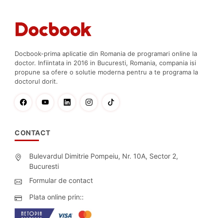
Docbook-prima aplicatie din Romania de programari online la
doctor. Infiintata in 2016 in Bucuresti, Romania, compania isi
propune sa ofere o solutie moderna pentru a te programa la
doctorul dorit.
CONTACT
Bulevardul Dimitrie Pompeiu, Nr. 10A, Sector 2,
Bucuresti
Formular de contact
Plata online prin::