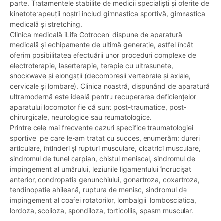
parte. Tratamentele stabilite de medicii specialiști și oferite de
kinetoterapeuții noștri includ gimnastica sportivă, gimnastica
medicală și stretching.
Clinica medicală iLife Cotroceni dispune de aparatură
medicală și echipamente de ultimă generație, astfel încât
oferim posibilitatea efectuării unor proceduri complexe de
electroterapie, laserterapie, terapie cu ultrasunete,
shockwave și elongații (decompresii vertebrale și axiale,
cervicale și lombare). Clinica noastră, dispunând de aparatură
ultramodernă este ideală pentru recuperarea deficiențelor
aparatului locomotor fie că sunt post-traumatice, post-
chirurgicale, neurologice sau reumatologice.
Printre cele mai frecvente cazuri specifice traumatologiei
sportive, pe care le-am tratat cu succes, enumerăm: dureri
articulare, întinderi și rupturi musculare, cicatrici musculare,
sindromul de tunel carpian, chistul meniscal, sindromul de
impingement al umărului, leziunile ligamentului încrucișat
anterior, condropatia genunchiului, gonartroza, coxartroza,
tendinopatie ahileană, ruptura de menisc, sindromul de
impingement al coafei rotatorilor, lombalgii, lombosciatica,
lordoza, scolioza, spondiloza, torticollis, spasm muscular.