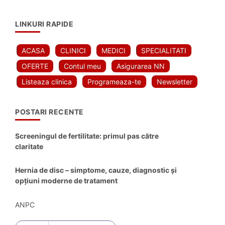
LINKURI RAPIDE
ACASA
CLINICI
MEDICI
SPECIALITATI
OFERTE
Contul meu
Asigurarea NN
Listeaza clinica
Programeaza-te
Newsletter
POSTARI RECENTE
Screeningul de fertilitate: primul pas către
claritate
Hernia de disc – simptome, cauze, diagnostic și
opțiuni moderne de tratament
ANPC