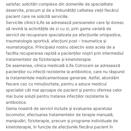
satisfac solicitări complexe din domeniile de specialitate
deservite, precum și de a îmbunătăți calitatea vieții fiecărui
pacient care ne solicită serviciile.
Serviciile clinicii iLife se adresează persoanelor care își doresc
să revină la activitățile de zi cu zi, prin gama variată de
servicii de recuperare specializate pe afecțiunile ortopedice,
traumatologie sportivă, afecțiuni post – traumatice și
reumatologice. Principalul nostru obiectiv este acela de a
facilita recuperarea rapidă a pacienților noștri prin intermediul
tratamentelor de fizioterapie și kinetoterapie.
De asemenea, clinica medicală iLife Cotroceni se adresează
pacienților cu infecții rezistente la antibiotice, care nu răspund
la tratamentele medicamentoase generale. Astfel, abordăm
fiecare caz cu minuțiozitate, pentru a aduce medicul
specialist cât mai aproape de pacient și pentru oferirea celor
mai bune soluții pentru tratarea infecțiilor rezistente la
antibiotice.
Gama noastră de servicii include și evaluarea aparatului
locomotor, efectuarea tratamentelor de terapie manuală,
manipulări, fizioterapie, precum și programe individuale de
kinetoterapie, în funcție de afecțiunile fiecărui pacient în