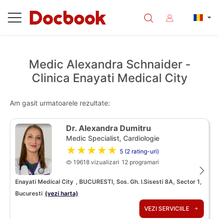
Medic Alexandra Schnaider -
Clinica Enayati Medical City
Am gasit urmatoarele rezultate:
Dr. Alexandra Dumitru
Medic Specialist, Cardiologie
★★★★★
5 (2 rating-uri)
19618 vizualizari
12 programari
Enayati Medical City
, BUCURESTI, Sos. Gh. I.Sisesti 8A, Sector 1,
Bucuresti
(vezi harta)
VEZI SERVICIILE