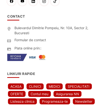
CONTACT
Bulevardul Dimitrie Pompeiu, Nr. 10A, Sector 2,
Bucuresti
Formular de contact
Plata online prin::
LINKURI RAPIDE
ACASA
CLINICI
MEDICI
SPECIALITATI
OFERTE
Contul meu
Asigurarea NN
Listeaza clinica
Programeaza-te
Newsletter