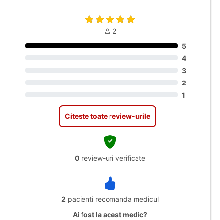
2
5
4
3
2
1
Citeste toate review-urile
0
review-uri verificate
2
pacienti recomanda medicul
Ai fost la acest medic?