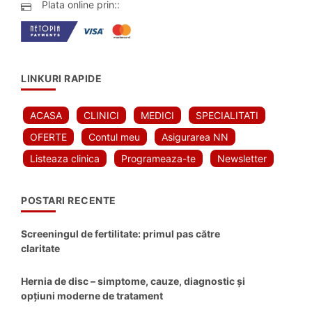
Plata online prin::
LINKURI RAPIDE
ACASA
CLINICI
MEDICI
SPECIALITATI
OFERTE
Contul meu
Asigurarea NN
Listeaza clinica
Programeaza-te
Newsletter
POSTARI RECENTE
Screeningul de fertilitate: primul pas către
claritate
Hernia de disc – simptome, cauze, diagnostic și
opțiuni moderne de tratament