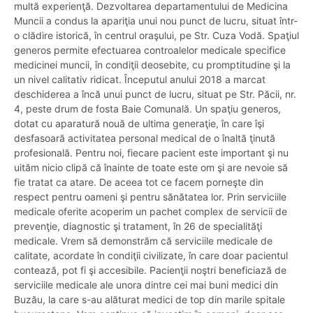
multă experienţă. Dezvoltarea departamentului de Medicina
Muncii a condus la apariţia unui nou punct de lucru, situat într-
o clădire istorică, în centrul oraşului, pe Str. Cuza Vodă. Spaţiul
generos permite efectuarea controalelor medicale specifice
medicinei muncii, în condiţii deosebite, cu promptitudine şi la
un nivel calitativ ridicat. Începutul anului 2018 a marcat
deschiderea a încă unui punct de lucru, situat pe Str. Păcii, nr.
4, peste drum de fosta Baie Comunală. Un spaţiu generos,
dotat cu aparatură nouă de ultima generaţie, în care îşi
desfasoară activitatea personal medical de o înaltă ţinută
profesională. Pentru noi, fiecare pacient este important şi nu
uităm nicio clipă că înainte de toate este om şi are nevoie să
fie tratat ca atare. De aceea tot ce facem porneşte din
respect pentru oameni şi pentru sănătatea lor. Prin serviciile
medicale oferite acoperim un pachet complex de servicii de
prevenţie, diagnostic şi tratament, în 26 de specialităţi
medicale. Vrem să demonstrăm că serviciile medicale de
calitate, acordate în condiţii civilizate, în care doar pacientul
contează, pot fi şi accesibile. Pacienţii noştri beneficiază de
serviciile medicale ale unora dintre cei mai buni medici din
Buzău, la care s-au alăturat medici de top din marile spitale