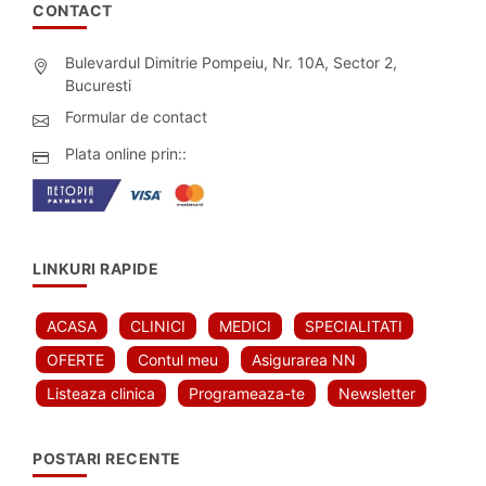
CONTACT
Bulevardul Dimitrie Pompeiu, Nr. 10A, Sector 2,
Bucuresti
Formular de contact
Plata online prin::
LINKURI RAPIDE
ACASA
CLINICI
MEDICI
SPECIALITATI
OFERTE
Contul meu
Asigurarea NN
Listeaza clinica
Programeaza-te
Newsletter
POSTARI RECENTE