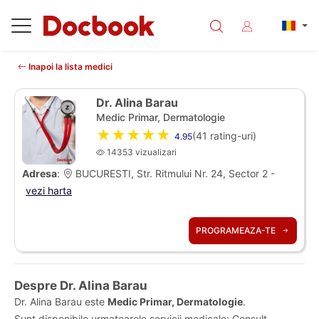
Inapoi la lista medici
Dr. Alina Barau
Medic Primar, Dermatologie
★★★★★
(
41
rating-uri)
4.95
14353 vizualizari
Adresa
:
BUCURESTI, Str. Ritmului Nr. 24, Sector 2 -
vezi harta
PROGRAMEAZA-TE
Despre Dr. Alina Barau
Dr. Alina Barau este
Medic Primar, Dermatologie
.
Sunt disponibile urmatoarele servicii medicale: Consult