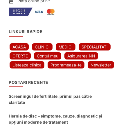
Plata online prin::
LINKURI RAPIDE
ACASA
CLINICI
MEDICI
SPECIALITATI
OFERTE
Contul meu
Asigurarea NN
Listeaza clinica
Programeaza-te
Newsletter
POSTARI RECENTE
Screeningul de fertilitate: primul pas către
claritate
Hernia de disc – simptome, cauze, diagnostic și
opțiuni moderne de tratament