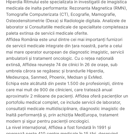
Hiperdia Ritmului este specializata in investigatii de imagistica
medicala de inalta performanta: Rezonanta Magnetica (RMN),
Tomografie Computerizata (CT), Ecografie, Mamografie,
Osteodensitometrie (Dexa) si Radiologie digitala. Analizele de
laborator si Consultatiile medicale de specialitate completeaza
paleta extinsa de servicii medicale oferite.
Affidea România este unul dintre cei mai importanți furnizori
de servicii medicale integrate din țara noastră, parte a celui
mai mare operator european de diagnostic imagistic, servicii
ambulatorii și tratament oncologic. Cu o rețea națională
extinsă, Affidea reunește 74 de clinici în 26 de orașe, sub
umbrela cărora se regăsesc și brandurile Hiperdia,
Medeuropa, Sanmed, Phoenix, Medsan și ExMed.
Echipa este alcătuită din peste 1.500 de profesioniști, dintre
care mai mult de 900 de clinicieni, care tratează anual
aproximativ 2 milioane de pacienți. Affidea oferă pacienților un
portofoliu medical complet, ce include servicii de laborator,
consultații medicale multidisciplinare, diagnostic imagistic de
înaltă performanță și, prin achiziția MedEuropa, tratament
modern și sigur pentru pacienții oncologici.
La nivel internațional, Affidea a fost fondată în 1991 și
operează peste 410 centre medicale în 15 țări, deservind