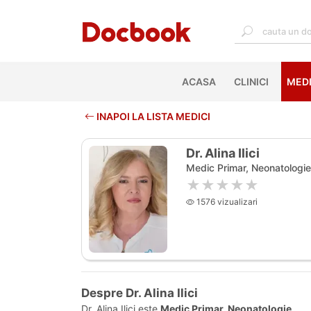
ACASA
(CURRENT)
CLINICI
MEDI
INAPOI LA LISTA MEDICI
Dr. Alina Ilici
Medic Primar, Neonatologie
★★★★★
1576 vizualizari
Despre Dr. Alina Ilici
Dr. Alina Ilici este
Medic Primar, Neonatologie
.