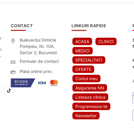
CONTACT
LINKURI RAPIDE
n
Bulevardul Dimitrie
ACASA
CLINICI
Pompeiu, Nr. 10A,
n
MEDICI
Sector 2, Bucuresti
,
SPECIALITATI
Formular de contact
OFERTE
Plata online prin::
Contul meu
Asigurarea NN
Listeaza clinica
Programeaza-te
Newsletter