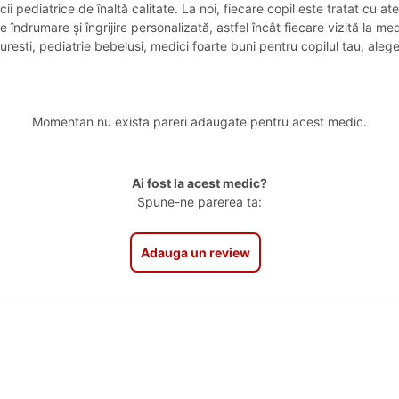
cii pediatrice de înaltă calitate. La noi, fiecare copil este tratat cu a
e îndrumare și îngrijire personalizată, astfel încât fiecare vizită la m
resti, pediatrie bebelusi, medici foarte buni pentru copilul tau, ale
Momentan nu exista pareri adaugate pentru acest medic.
Ai fost la acest medic?
Spune-ne parerea ta:
Adauga un review