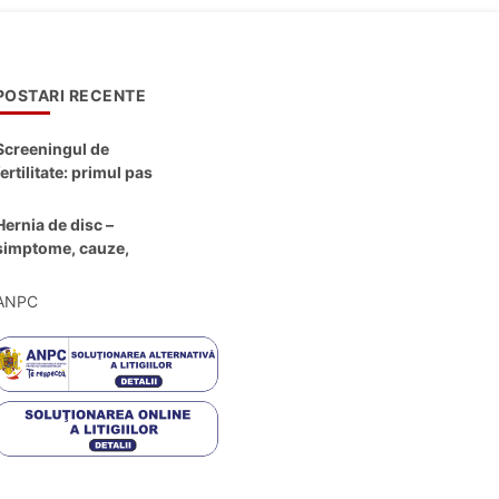
POSTARI RECENTE
Screeningul de
fertilitate: primul pas
către claritate
Hernia de disc –
simptome, cauze,
diagnostic și opțiuni
moderne de
ANPC
tratament