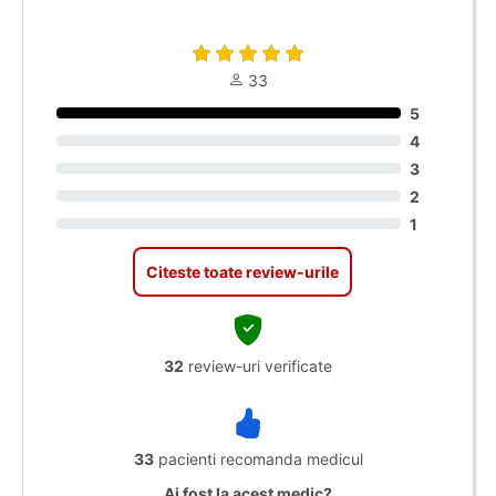
33
5
4
3
2
1
Citeste toate review-urile
32
review-uri verificate
33
pacienti recomanda medicul
Ai fost la acest medic?