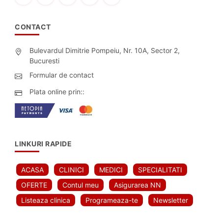
CONTACT
Bulevardul Dimitrie Pompeiu, Nr. 10A, Sector 2,
Bucuresti
Formular de contact
Plata online prin::
LINKURI RAPIDE
ACASA
CLINICI
MEDICI
SPECIALITATI
OFERTE
Contul meu
Asigurarea NN
Listeaza clinica
Programeaza-te
Newsletter