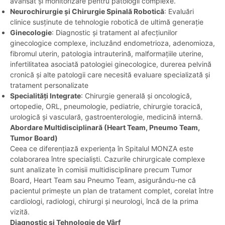
avansat și monitorizare pentru patologii complexe.
Neurochirurgie și Chirurgie Spinală Robotică
: Evaluări
clinice susținute de tehnologie robotică de ultimă generație
Ginecologie
: Diagnostic și tratament al afecțiunilor
ginecologice complexe, incluzând endometrioza, adenomioza,
fibromul uterin, patologia intrauterină, malformațiile uterine,
infertilitatea asociată patologiei ginecologice, durerea pelvină
cronică și alte patologii care necesită evaluare specializată și
tratament personalizate
Specialități Integrate
: Chirurgie generală și oncologică,
ortopedie, ORL, pneumologie, pediatrie, chirurgie toracică,
urologică și vasculară, gastroenterologie, medicină internă.
Abordare Multidisciplinară (Heart Team, Pneumo Team,
Tumor Board)
Ceea ce diferențiază experiența în Spitalul MONZA este
colaborarea între specialiști. Cazurile chirurgicale complexe
sunt analizate în comisii multidisciplinare precum Tumor
Board, Heart Team sau Pneumo Team, asigurându-ne că
pacientul primește un plan de tratament complet, corelat între
cardiologi, radiologi, chirurgi și neurologi, încă de la prima
vizită.
Diagnostic și Tehnologie de Vârf