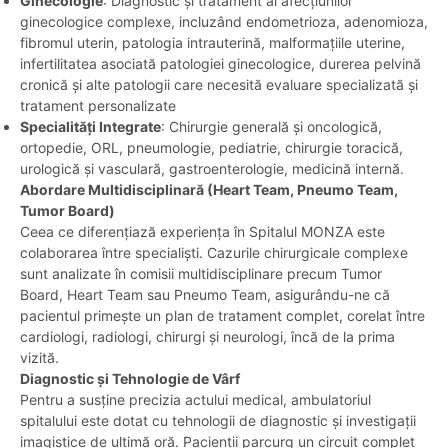
Ginecologie
: Diagnostic și tratament al afecțiunilor
ginecologice complexe, incluzând endometrioza, adenomioza,
fibromul uterin, patologia intrauterină, malformațiile uterine,
infertilitatea asociată patologiei ginecologice, durerea pelvină
cronică și alte patologii care necesită evaluare specializată și
tratament personalizate
Specialități Integrate
: Chirurgie generală și oncologică,
ortopedie, ORL, pneumologie, pediatrie, chirurgie toracică,
urologică și vasculară, gastroenterologie, medicină internă.
Abordare Multidisciplinară (Heart Team, Pneumo Team,
Tumor Board)
Ceea ce diferențiază experiența în Spitalul MONZA este
colaborarea între specialiști. Cazurile chirurgicale complexe
sunt analizate în comisii multidisciplinare precum Tumor
Board, Heart Team sau Pneumo Team, asigurându-ne că
pacientul primește un plan de tratament complet, corelat între
cardiologi, radiologi, chirurgi și neurologi, încă de la prima
vizită.
Diagnostic și Tehnologie de Vârf
Pentru a susține precizia actului medical, ambulatoriul
spitalului este dotat cu tehnologii de diagnostic și investigații
imagistice de ultimă oră. Pacienții parcurg un circuit complet