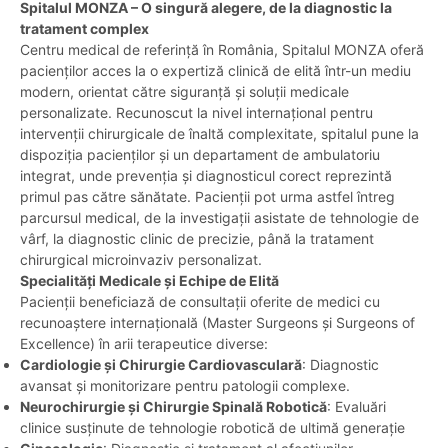
Spitalul MONZA – O singură alegere, de la diagnostic la
tratament complex
Centru medical de referință în România, Spitalul MONZA oferă
pacienților acces la o expertiză clinică de elită într-un mediu
modern, orientat către siguranță și soluții medicale
personalizate. Recunoscut la nivel internațional pentru
intervenții chirurgicale de înaltă complexitate, spitalul pune la
dispoziția pacienților și un departament de ambulatoriu
integrat, unde prevenția și diagnosticul corect reprezintă
primul pas către sănătate. Pacienții pot urma astfel întreg
parcursul medical, de la investigații asistate de tehnologie de
vârf, la diagnostic clinic de precizie, până la tratament
chirurgical microinvaziv personalizat.
Specialități Medicale și Echipe de Elită
Pacienții beneficiază de consultații oferite de medici cu
recunoaștere internațională (Master Surgeons și Surgeons of
Excellence) în arii terapeutice diverse:
Cardiologie și Chirurgie Cardiovasculară
: Diagnostic
avansat și monitorizare pentru patologii complexe.
Neurochirurgie și Chirurgie Spinală Robotică
: Evaluări
clinice susținute de tehnologie robotică de ultimă generație