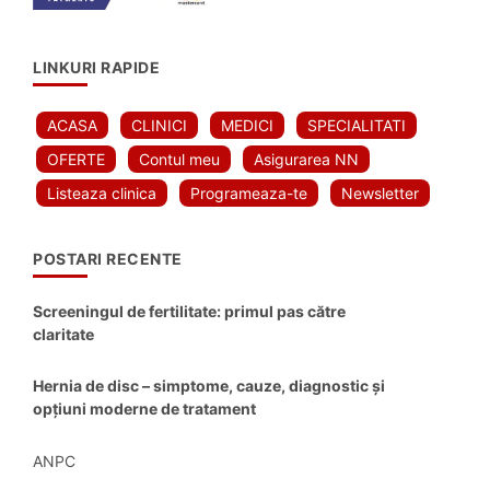
LINKURI RAPIDE
ACASA
CLINICI
MEDICI
SPECIALITATI
OFERTE
Contul meu
Asigurarea NN
Listeaza clinica
Programeaza-te
Newsletter
POSTARI RECENTE
Screeningul de fertilitate: primul pas către
claritate
Hernia de disc – simptome, cauze, diagnostic și
opțiuni moderne de tratament
ANPC