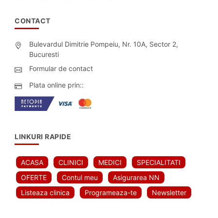
CONTACT
Bulevardul Dimitrie Pompeiu, Nr. 10A, Sector 2,
Bucuresti
Formular de contact
Plata online prin::
LINKURI RAPIDE
ACASA
CLINICI
MEDICI
SPECIALITATI
OFERTE
Contul meu
Asigurarea NN
Listeaza clinica
Programeaza-te
Newsletter