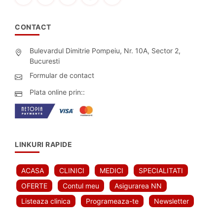
CONTACT
Bulevardul Dimitrie Pompeiu, Nr. 10A, Sector 2,
Bucuresti
Formular de contact
Plata online prin::
LINKURI RAPIDE
ACASA
CLINICI
MEDICI
SPECIALITATI
OFERTE
Contul meu
Asigurarea NN
Listeaza clinica
Programeaza-te
Newsletter