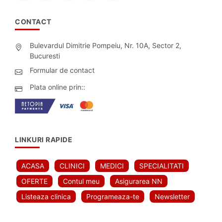
CONTACT
Bulevardul Dimitrie Pompeiu, Nr. 10A, Sector 2,
Bucuresti
Formular de contact
Plata online prin::
LINKURI RAPIDE
ACASA
CLINICI
MEDICI
SPECIALITATI
OFERTE
Contul meu
Asigurarea NN
Listeaza clinica
Programeaza-te
Newsletter