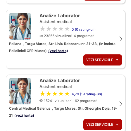
Analize Laborator
Asistent medical
★★★★★
0 (0 rating-uri)
23855 vizualizari
4 programari
Poliana
, Targu Mures, Str. Liviu Rebreanu nr. 31-33, (in incinta
Policlinicii CFR Mures)
(vezi harta)
VEZI SERVICIILE
Analize Laborator
Asistent medical
★★★★★
4,79 (19 rating-uri)
15241 vizualizari
162 programari
Centrul Medical Galenus
, Targu Mures, Str. Gheorghe Doja, 19-
21
(vezi harta)
VEZI SERVICIILE