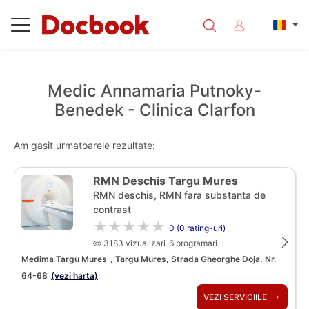
Medic Annamaria Putnoky-
Benedek - Clinica Clarfon
Am gasit urmatoarele rezultate:
RMN Deschis Targu Mures
RMN deschis, RMN fara substanta de
contrast
★★★★★
0 (0 rating-uri)
3183 vizualizari
6 programari
Medima Targu Mures
, Targu Mures, Strada Gheorghe Doja, Nr.
64-68
(vezi harta)
VEZI SERVICIILE