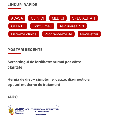
LINKURI RAPIDE
ACASA
CLINICI
MEDICI
SPECIALITATI
OFERTE
Contul meu
Asigurarea NN
Listeaza clinica
Programeaza-te
Newsletter
POSTARI RECENTE
Screeningul de fertilitate: primul pas către
claritate
Hernia de disc – simptome, cauze, diagnostic și
opțiuni moderne de tratament
ANPC