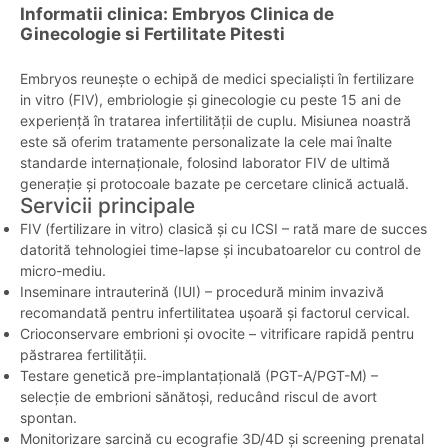
Informatii clinica: Embryos Clinica de
Ginecologie si Fertilitate Pitesti
Embryos reunește o echipă de medici specialiști în fertilizare
in vitro (FIV), embriologie și ginecologie cu peste 15 ani de
experiență în tratarea infertilității de cuplu. Misiunea noastră
este să oferim tratamente personalizate la cele mai înalte
standarde internaționale, folosind laborator FIV de ultimă
generație și protocoale bazate pe cercetare clinică actuală.
Servicii principale
FIV (fertilizare in vitro) clasică și cu ICSI – rată mare de succes
datorită tehnologiei time-lapse și incubatoarelor cu control de
micro-mediu.
Inseminare intrauterină (IUI) – procedură minim invazivă
recomandată pentru infertilitatea ușoară și factorul cervical.
Crioconservare embrioni și ovocite – vitrificare rapidă pentru
păstrarea fertilității.
Testare genetică pre-implantațională (PGT-A/PGT-M) –
selecție de embrioni sănătoși, reducând riscul de avort
spontan.
Monitorizare sarcină cu ecografie 3D/4D și screening prenatal