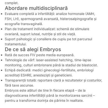
complet.
Abordare multidisciplinară
Evaluare completă a infertilității: analize hormonale (AMH,
FSH, LH), spermogramă avansată, histerosalpingografie și
ecografie transvaginală.
Plan de tratament individualizat: schemă de stimulare
ovariană, suport luteal, nutriție și stil de viață.
Suport psihologic și consiliere de cuplu pe tot parcursul
tratamentului.
De ce să alegi Embryos
Rată de succes FIV peste media europeană.
Tehnologie de vârf: laser-assisted hatching, time-lapse
monitoring, culturi embrionare până la stadiul de blastocist.
Echipă dedicată: medici ginecologi-fertilitate, embriologi
acreditați ESHRE, anesteziști și geneticieni.
Transparență totală: raportare clară a rezultatelor și costurilor,
fără taxe ascunse.
Embryos este alături de tine în fiecare etapă – de la
diagnosticarea infertilității până la monitorizarea sarcinii –
pentru a transforma dorința de părinte în realitate.